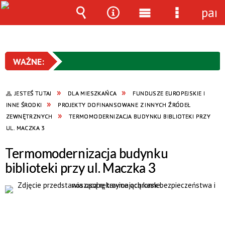
pan
Wyszukiwarka
Narzędzia
Menu
Menu
główne
szczegóło
JESTEŚ TUTAJ
DLA MIESZKAŃCA
FUNDUSZE EUROPEJSKIE I
INNE ŚRODKI
PROJEKTY DOFINANSOWANE Z INNYCH ŹRÓDEŁ
ZEWNĘTRZNYCH
TERMOMODERNIZACJA BUDYNKU BIBLIOTEKI PRZY
UL. MACZKA 3
Termomodernizacja budynku
biblioteki przy ul. Maczka 3