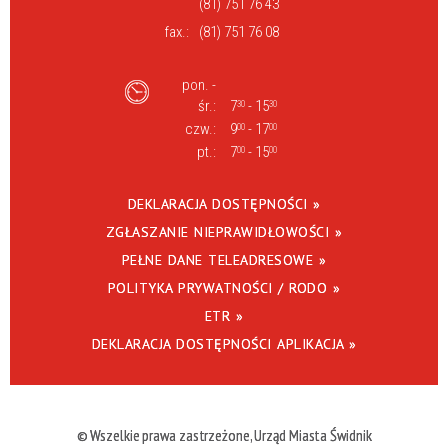
(81) 751 76 43
fax.:
(81) 751 76 08
pon. -
śr.:
7
- 15
30
30
czw.:
9
- 17
00
00
pt.:
7
- 15
00
00
DEKLARACJA DOSTĘPNOŚCI »
ZGŁASZANIE NIEPRAWIDŁOWOŚCI »
PEŁNE DANE TELEADRESOWE »
POLITYKA PRYWATNOŚCI / RODO »
ETR »
DEKLARACJA DOSTĘPNOŚCI APLIKACJA »
© Wszelkie prawa zastrzeżone, Urząd Miasta Świdnik