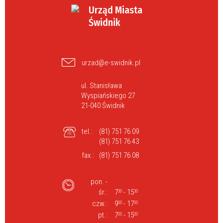
Urząd Miasta
Świdnik
urzad@e-swidnik.pl
ul. Stanisława
Wyspiańskiego 27
21-040 Świdnik
tel.:
(81) 751 76 09
(81) 751 76 43
fax.:
(81) 751 76 08
pon. -
śr.:
7
- 15
30
30
czw.:
9
- 17
00
00
pt.:
7
- 15
00
00