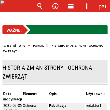
pan
Wyszukiwarka
Narzędzia
Menu
Menu
główne
szczegóło
JESTEŚ TUTAJ
PORTAL
HISTORIA ZMIAN STRONY - OCHRONA
ZWIERZĄT
HISTORIA ZMIAN STRONY - OCHRONA
ZWIERZĄT
Data
Element
Opis
Użytkownik
modyfikacji
2021-05-05
Ochrona
Publikacja
redaktor1