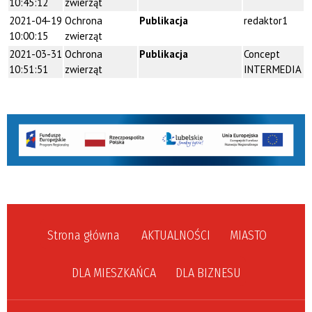
10:45:12
zwierząt
2021-04-19
Ochrona
Publikacja
redaktor1
10:00:15
zwierząt
2021-03-31
Ochrona
Publikacja
Concept
10:51:51
zwierząt
INTERMEDIA
Strona główna
AKTUALNOŚCI
MIASTO
DLA MIESZKAŃCA
DLA BIZNESU